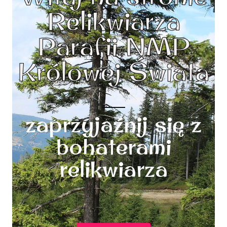
Relikwiarza
Parafii NMP
Królowej Świata
zaprzyjaźnij się z
bohaterami
relikwiarza