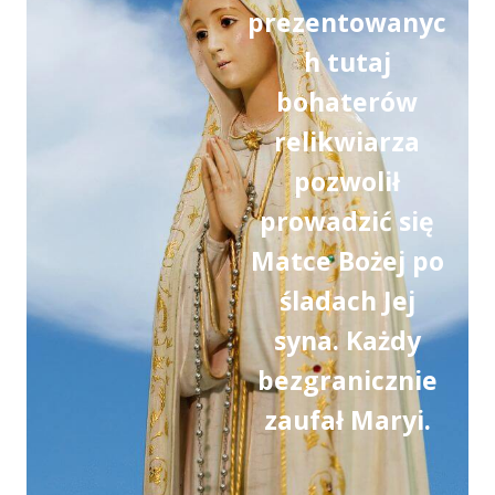
prezentowanyc
h tutaj
bohaterów
relikwiarza
pozwolił
prowadzić się
Matce Bożej po
śladach Jej
syna. Każdy
bezgranicznie
zaufał Maryi.