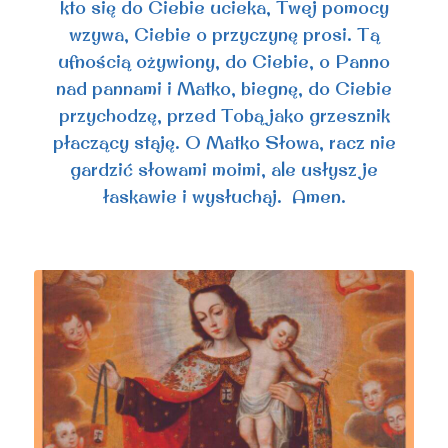
kto się do Ciebie ucieka, Twej pomocy
wzywa, Ciebie o przyczynę prosi. Tą
ufnością ożywiony, do Ciebie, o Panno
nad pannami i Matko, biegnę, do Ciebie
przychodzę, przed Tobą jako grzesznik
płaczący staję. O Matko Słowa, racz nie
gardzić słowami moimi, ale usłysz je
łaskawie i wysłuchaj. Amen.