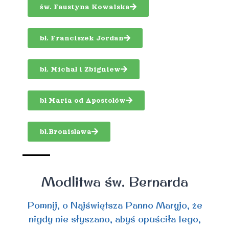
św. Faustyna Kowalska
bł. Franciszek Jordan
bł. Michał i Zbigniew
bł Maria od Apostołów
bł.Bronisława
Modlitwa św. Bernarda
Pomnij, o Najświętsza Panno Maryjo, że
nigdy nie słyszano, abyś opuściła tego,