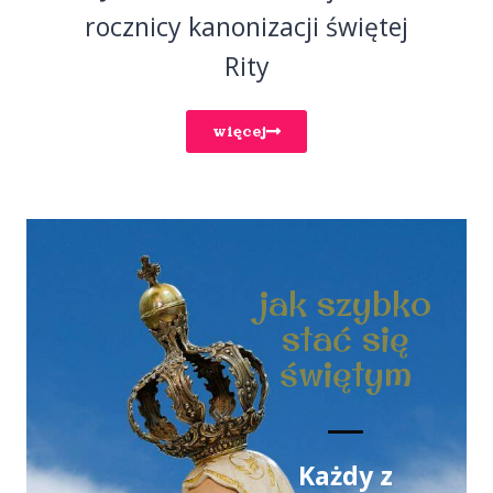
rocznicy kanonizacji świętej
Rity
więcej
jak szybko
stać się
świętym
Każdy z