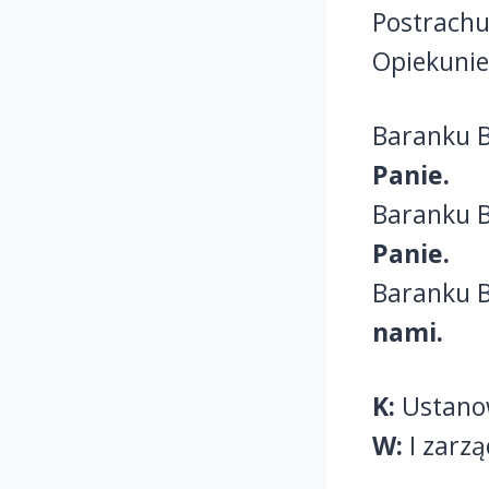
Postrachu
Opiekunie
Baranku B
Panie.
Baranku B
Panie.
Baranku B
nami.
K:
Ustano
W:
I zarzą