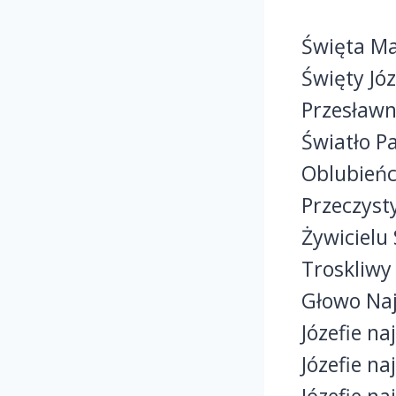
Święta Ma
Święty Józ
Przesław
Światło P
Oblubieńc
Przeczyst
Żywicielu
Troskliwy
Głowo Naj
Józefie n
Józefie na