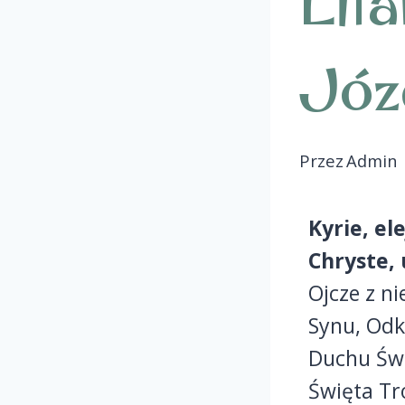
Lit
Józ
Przez
Admin
Kyrie, ele
Chryste, 
Ojcze z ni
Synu, Odk
Duchu Świ
Święta Tr