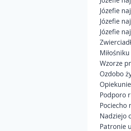
Józefie na
Józefie n
Józefie na
Józefie na
Zwierciadł
Miłośniku
Wzorze pr
Ozdobo ży
Opiekunie
Podporo r
Pociecho 
Nadziejo 
Patronie 