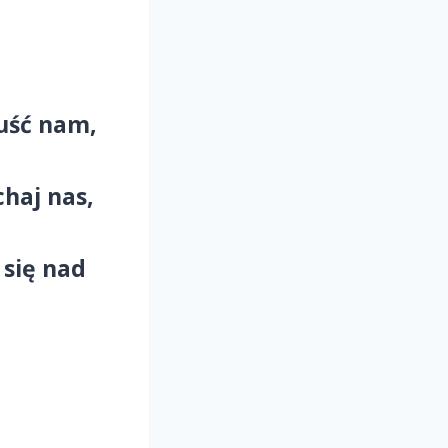
uść nam,
haj nas,
 się nad