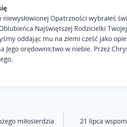
ię
w niewysłowionej Opatrzności wybrałeś św
 Oblubieńca Najświętszej Rodzicielki Twoje
yśmy oddając mu na ziemi cześć jako opi
 na Jego orędownictwo w niebie. Przez Chry
ego.
żego miłosierdzia
21 lipca wspom