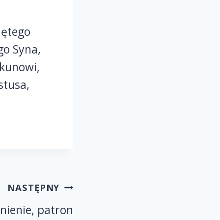
iętego
go Syna,
ekunowi,
stusa,
NASTĘPNY
nienie, patron