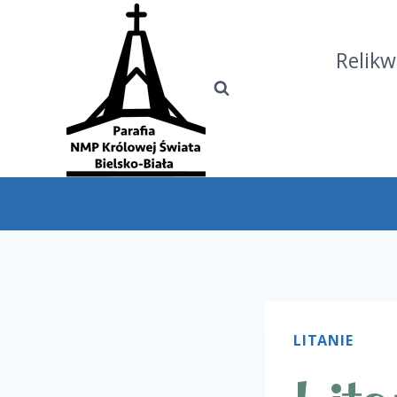
Relikw
LITANIE