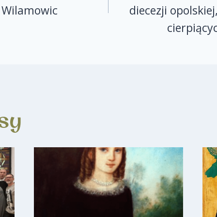
n Wilamowic
diecezji opolskiej
cierpiący
sy