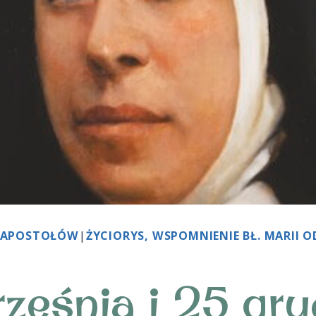
D APOSTOŁÓW
|
ŻYCIORYS, WSPOMNIENIE BŁ. MARII O
rześnia i 25 gru