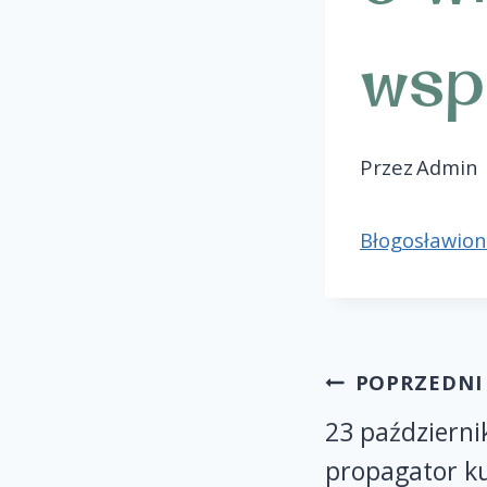
wsp
Przez
Admin
Błogosławion
POPRZEDNI
23 październ
propagator k